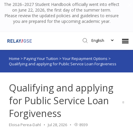
The 2026–2027 Student Handbook officially went into effect
on June 22, 2026, the first day of the summer term.
Please review the updated policies and guidelines to ensure
you are prepared for the upcoming academic year.
English
Home
>
Paying Your Tuition
>
Your Repayment Options
>
Submit Ticket
Qualifying and applying for Public Service Loan Forgiveness
Knowledge Base
Qualifying and applying
Login
for Public Service Loan
Forgiveness
Eloisa Perea-Dahl
Jul 28, 2026
8939